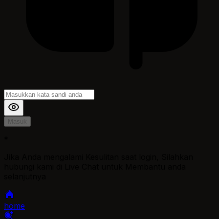
Masuk
*
Jika Anda mengalami Kesulitan saat login, Silahkan
hubungi kami di Live Chat untuk Membantu anda
selanjutnya
home