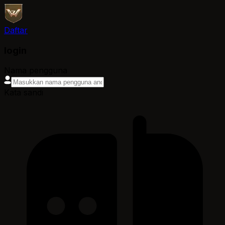
Daftar
login
Nama pengguna
Kata sandi