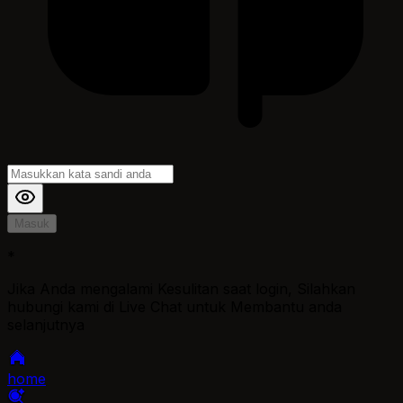
Masuk
*
Jika Anda mengalami Kesulitan saat login, Silahkan
hubungi kami di Live Chat untuk Membantu anda
selanjutnya
home