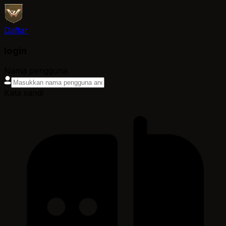
Daftar
login
Nama pengguna
Kata sandi