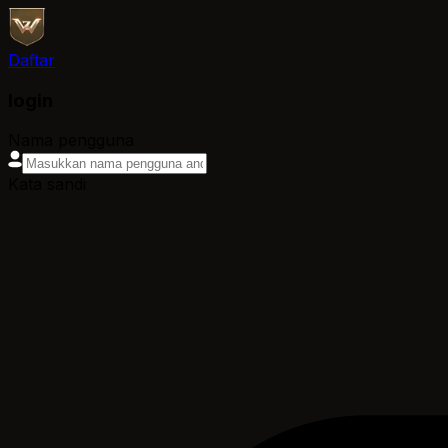
Daftar
login
Nama pengguna
Kata sandi