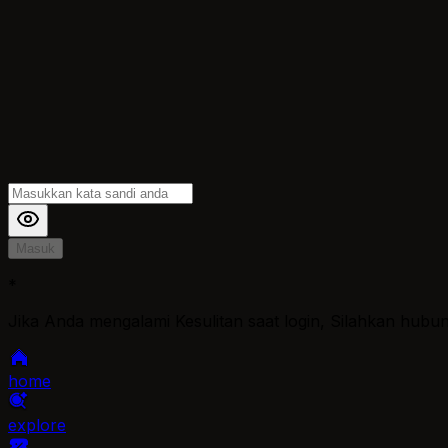
Masuk
*
Jika Anda mengalami Kesulitan saat login, Silahkan hubu
home
explore