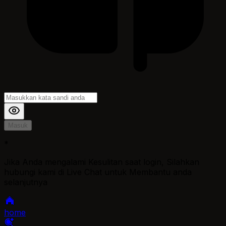
Masuk
*
Jika Anda mengalami Kesulitan saat login, Silahkan
hubungi kami di Live Chat untuk Membantu anda
selanjutnya
home