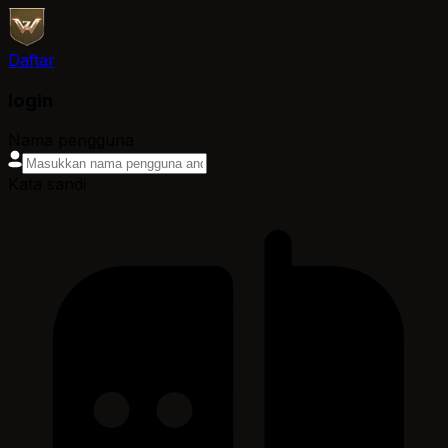
Daftar
login
Nama pengguna
Kata sandi