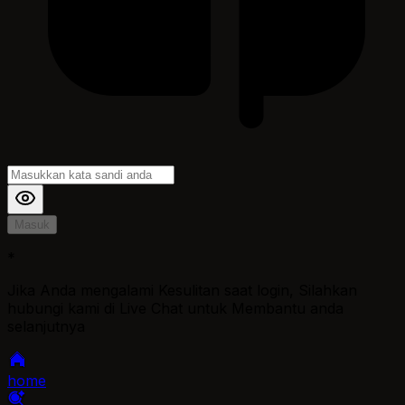
Masuk
*
Jika Anda mengalami Kesulitan saat login, Silahkan
hubungi kami di Live Chat untuk Membantu anda
selanjutnya
home