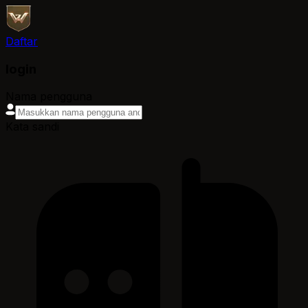
Daftar
login
Nama pengguna
Kata sandi