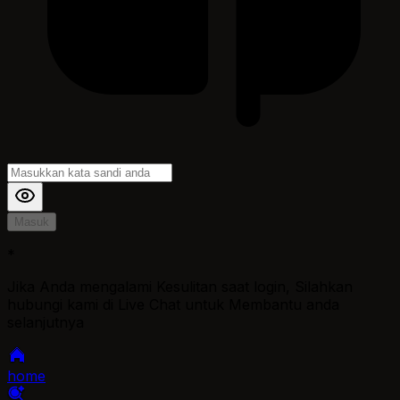
Masuk
*
Jika Anda mengalami Kesulitan saat login, Silahkan
hubungi kami di Live Chat untuk Membantu anda
selanjutnya
home