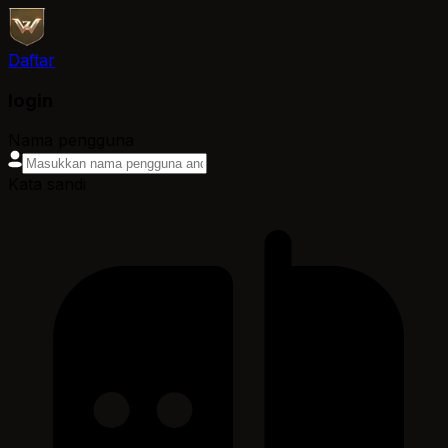
Daftar
login
Nama pengguna
Kata sandi