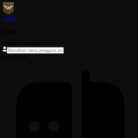
Daftar
login
Nama pengguna
Kata sandi