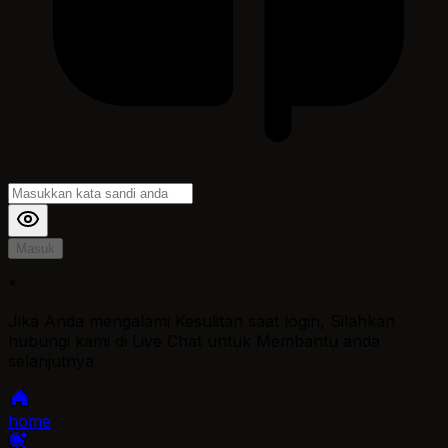
Masuk
*
Jika Anda mengalami Kesulitan saat login, Silahkan
hubungi kami di Live Chat untuk Membantu anda
selanjutnya
home