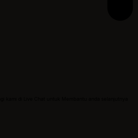
ngi kami di Live Chat untuk Membantu anda selanjutnya