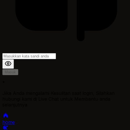
Masuk
*
Jika Anda mengalami Kesulitan saat login, Silahkan
hubungi kami di Live Chat untuk Membantu anda
selanjutnya
home