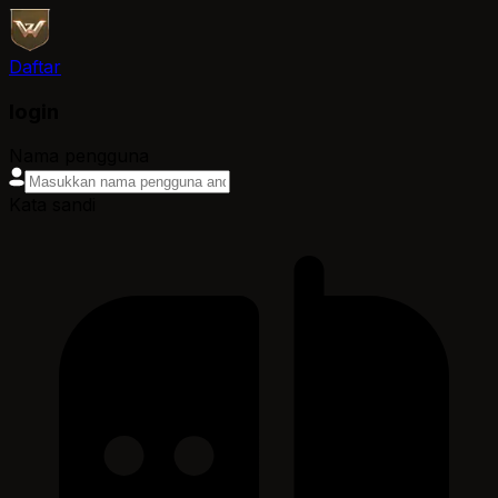
Daftar
login
Nama pengguna
Kata sandi