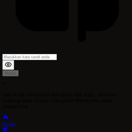
Masuk
*
Jika Anda mengalami Kesulitan saat login, Silahkan
hubungi kami di Live Chat untuk Membantu anda
selanjutnya
home