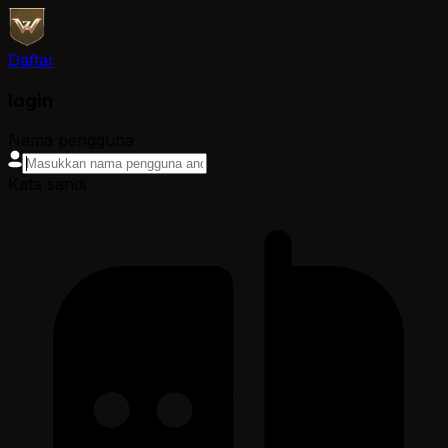
Daftar
login
Nama pengguna
Kata sandi