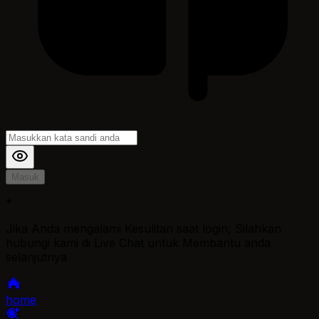
Masuk
*
Jika Anda mengalami Kesulitan saat login, Silahkan
hubungi kami di Live Chat untuk Membantu anda
selanjutnya
home