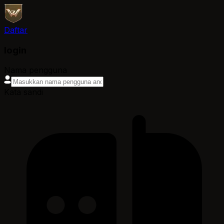
Daftar
login
Nama pengguna
Kata sandi