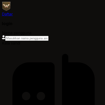
Daftar
login
Nama pengguna
Kata sandi