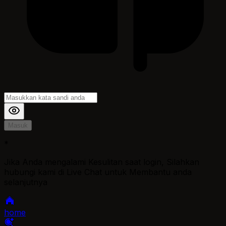
Masuk
*
Jika Anda mengalami Kesulitan saat login, Silahkan
hubungi kami di Live Chat untuk Membantu anda
selanjutnya
home