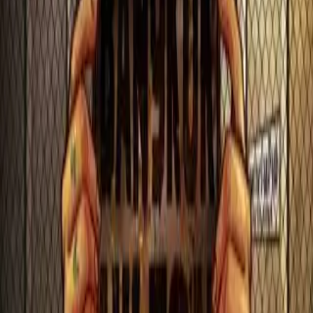
di situs gacor
new member 100%
WAZETOTO menjamin
lingkungan bermain yang adil dan jujur. Kami terus
melakukan inovasi teknologi server tahun 2026 untuk
mendukung kecepatan transaksi dan stabilitas akses,
menjadikan WAZETOTO sebagai mitra hiburan digital
paling andal bagi seluruh pengguna di Indonesia.
Link Alternatif WAZETOTO: Daftar
Situs Gacor New Member 100%
Sering mengalami kendala blokir? Gunakan selalu link
alternatif resmi WAZETOTO untuk mendapatkan akses
situs gacor new member 100% yang bebas hambatan.
Melalui link ini, Anda tetap bisa menikmati fasilitas situs
slot dapat bonus tanpa deposit tanpa perlu khawatir
akan gangguan koneksi atau nawala. Kami mengoptimasi