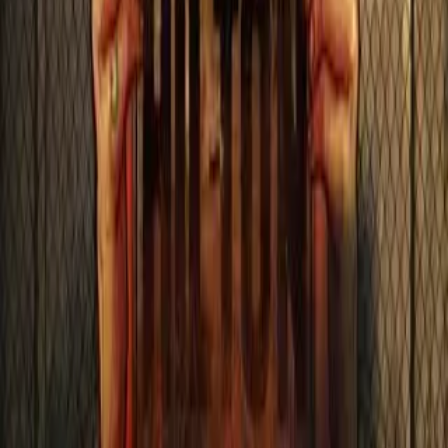
setiap halaman agar sangat ringan diakses melalui
perangkat mobile maupun desktop, memastikan navigasi
yang responsif dan proses pendaftaran yang cepat
hanya dalam hitungan menit.
Daftar WAZETOTO: Nikmati Situs
Slot Dapat Bonus Tanpa Deposit
Segera selesaikan proses daftar WAZETOTO dan klaim
posisi Anda di
situs gacor new member 100%
kami hari
ini. Kami menyediakan layanan pelanggan profesional
yang siap membantu Anda dalam proses klaim situs slot
dapat bonus tanpa deposit kapan saja Anda butuhkan.
Fokus utama WAZETOTO adalah menjaga kepuasan
member melalui sistem pembayaran yang terjamin dan
layanan bantuan teknis yang sigap, memastikan posisi