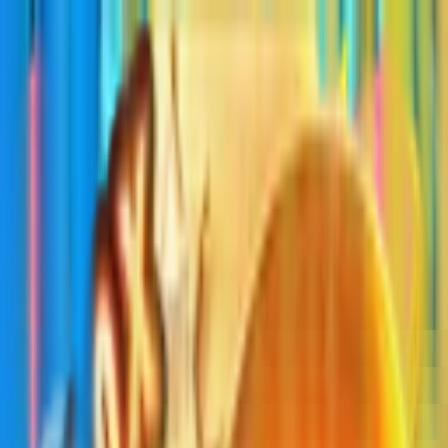
Daftar
Masuk
casino
Cari Permainan
world cup 2026
crazy time
fury of anubis
tombstone rip
mines+
crash game
for you
slot
live casino
4
arcade
fishing
2603
635
104
21
Lagi Ngetrend
Lihat Semua
Fury of Anubis
Pragmatic Play
All Stars - World Cup 2026
Eclipse Studio
World Cup 2026
Eclipse Studio
Clash of Clans Super Mines SUPER RICH
SUPER RICH