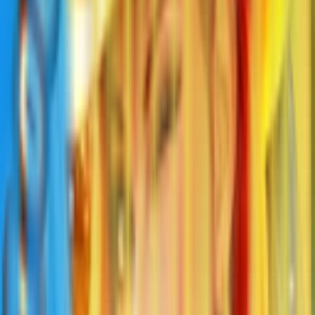
Fire in the Hole 3
No Limit City
Clash of Clans Super Scatter SUPER RICH
SUPER RICH
Duck Hunters
No Limit City
Game Slot Terbaik
Lihat Semua
Clash of Clans Super Scatter SUPER RICH
SUPER RICH
Mahjong Ways
PG Soft
Clash of Clans SUPER RICH
SUPER RICH
Mahjong Ways 2
PG Soft
Gates of Olympus 1000
Pragmatic Play
Wild Bounty Showdown
PG Soft
Gates of Olympus Super Scatter
Pragmatic Play
Wild Bandito
PG Soft
Lucky Neko
PG Soft
Mahjong Wins 3 - Black Scatter
Pragmatic Play
Starlight Princess 1000
Pragmatic Play
Mahjong Wins 2
Pragmatic Play
Dealer Live Casino Terbaik
Lihat Semua
Lightning Roulette
Evolution Gaming
Mega Wheel
Pragmatic Play
Crazy Time
Evolution Gaming
Sweet Bonanza CandyLand
Pragmatic Play
Mega Sic Bo
Pragmatic Play