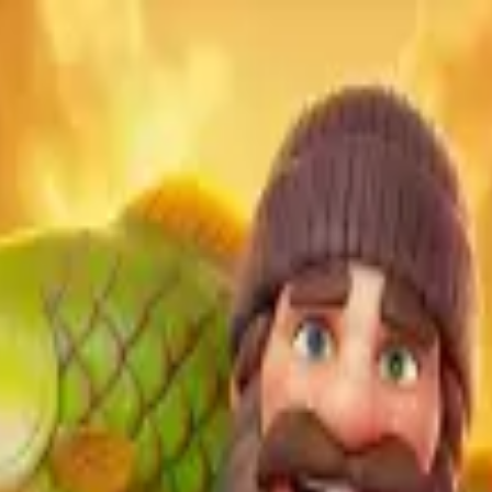
w Member 100% Dan Situs S
 yang menghadirkan promosi eksklusif sebagai situs gaco
main yang luar biasa dengan sistem keamanan tercanggih 
an Anda memberikan nilai tambah instan, memungkinkan A
bung.