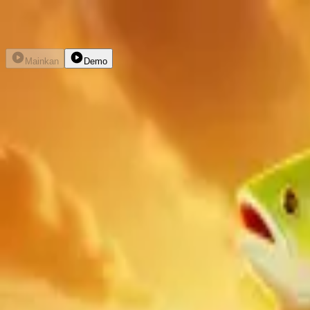
Daftar
Masuk
Mainkan
Demo
Big Bass Trophy Catch
pragmatic
kembali
WAZETOTO : Situs Gacor Ne
Deposit
Selamat datang di
WAZETOTO
, platform hiburan digital
bergabung. Kami berkomitmen memberikan pengalaman ber
deposit, WAZETOTO memastikan setiap langkah pendaftar
dengan rasa aman dan nyaman sejak hari pertama berga