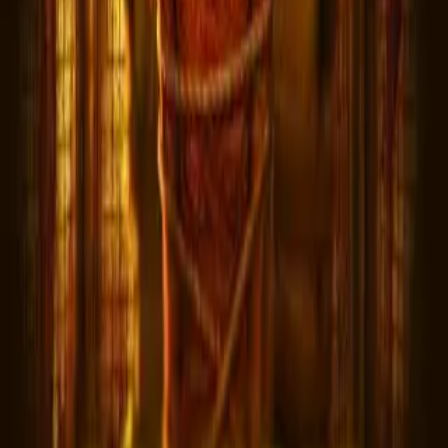
di situs gacor
new member 100%
WAZETOTO menjamin
lingkungan bermain yang adil dan jujur. Kami terus
melakukan inovasi teknologi server tahun 2026 untuk
mendukung kecepatan transaksi dan stabilitas akses,
menjadikan WAZETOTO sebagai mitra hiburan digital
paling andal bagi seluruh pengguna di Indonesia.
Link Alternatif WAZETOTO: Daftar
Situs Gacor New Member 100%
Sering mengalami kendala blokir? Gunakan selalu link
alternatif resmi WAZETOTO untuk mendapatkan akses
situs gacor new member 100% yang bebas hambatan.
Melalui link ini, Anda tetap bisa menikmati fasilitas situs
slot dapat bonus tanpa deposit tanpa perlu khawatir
akan gangguan koneksi atau nawala. Kami mengoptimasi