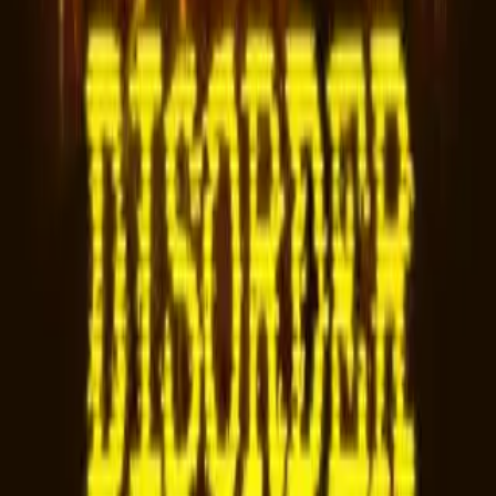
setiap halaman agar sangat ringan diakses melalui
perangkat mobile maupun desktop, memastikan navigasi
yang responsif dan proses pendaftaran yang cepat
hanya dalam hitungan menit.
Daftar WAZETOTO: Nikmati Situs
Slot Dapat Bonus Tanpa Deposit
Segera selesaikan proses daftar WAZETOTO dan klaim
posisi Anda di
situs gacor new member 100%
kami hari
ini. Kami menyediakan layanan pelanggan profesional
yang siap membantu Anda dalam proses klaim situs slot
dapat bonus tanpa deposit kapan saja Anda butuhkan.
Fokus utama WAZETOTO adalah menjaga kepuasan
member melalui sistem pembayaran yang terjamin dan
layanan bantuan teknis yang sigap, memastikan posisi