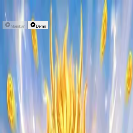
Daftar
Masuk
Mainkan
Demo
Mahjong Wins Triple Pot
pragmatic
kembali
WAZETOTO : Situs Gacor
New Member 100% Dan
Situs Slot Dapat Bonus
Tanpa Deposit
Selamat datang di
WAZETOTO
, platform hiburan digital
yang menghadirkan promosi eksklusif sebagai situs