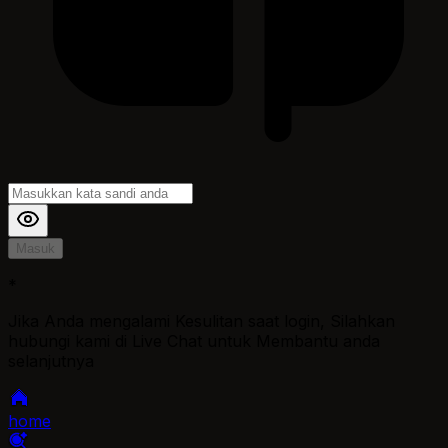
Masuk
*
Jika Anda mengalami Kesulitan saat login, Silahkan
hubungi kami di Live Chat untuk Membantu anda
selanjutnya
home