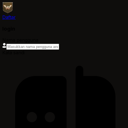
Daftar
login
Nama pengguna
Kata sandi