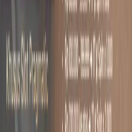
slot dapat bonus tanpa deposit tanpa perlu khawatir
akan gangguan koneksi atau nawala. Kami mengoptimasi
setiap halaman agar sangat ringan diakses melalui
perangkat mobile maupun desktop, memastikan navigasi
yang responsif dan proses pendaftaran yang cepat
hanya dalam hitungan menit.
Daftar WAZETOTO: Nikmati Situs
Slot Dapat Bonus Tanpa Deposit
Segera selesaikan proses daftar WAZETOTO dan klaim
posisi Anda di
situs gacor new member 100%
kami hari
ini. Kami menyediakan layanan pelanggan profesional
yang siap membantu Anda dalam proses klaim situs slot
dapat bonus tanpa deposit kapan saja Anda butuhkan.
Fokus utama WAZETOTO adalah menjaga kepuasan