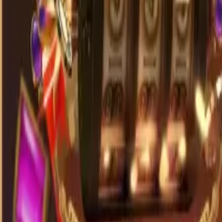
⚠️ 1 ID = 1 klaim per minggu
⛔ Tidak klaim selama 1x24 jam = hangus
🎯 Hadiah langsung masuk setelah Claim Luckyspin, Un
🎯 Lucky Spin :
https://luckyspinlxgroup.net/
💬 Buruan klaim tiap Senin & SPIN biar saldo kamu maki
Cuma di LXGROUP – Webnya Member Happy!
WAZETOTO : Situs Gacor Ne
Deposit