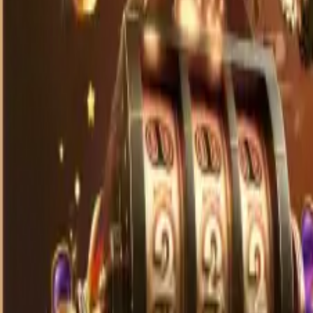
🟢 Syarat Dapat Kode SPIN:
✅ Melakukan Deposit minimal dengan total 200,000 da
✅ Minimal deposit dilakukan di 2 hari berbeda
✅ Aktif bermain di game apa pun
✅ Klaim kode ke WA Admin setiap hari Senin
📲 FORMAT KLAIM:
CLAIM RODA BONUS – [ID USER] – [Tanggal Deposit]
🔁 Contoh: CLAIM RODA BONUS – LXTOTO88 – 2, 4, 6 J
📦 Kode Spin akan dikirim & kamu bisa langsung putar 