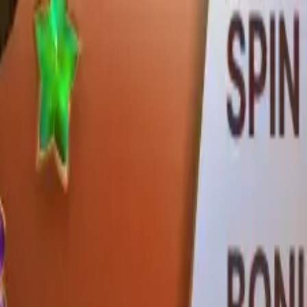
lam kurun waktu 1 Minggu
uni
roda berhadiah!