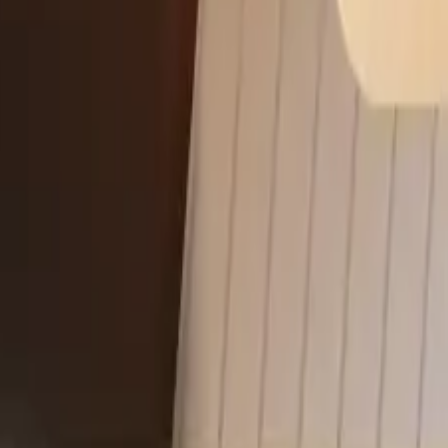
t Dapat Bonus Tanpa Deposit
sisi Anda di
situs gacor new member 100%
kami hari ini. 
at bonus tanpa deposit kapan saja Anda butuhkan. Foku
uan teknis yang sigap, memastikan posisi brand ini tetap m