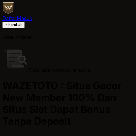
Daftar
Masuk
kembali
Detail Promosi
Tidak ada promosi tersedia
WAZETOTO : Situs Gacor
New Member 100% Dan
Situs Slot Dapat Bonus
Tanpa Deposit