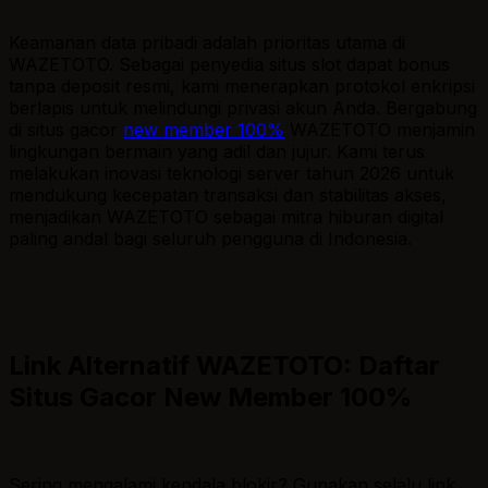
Keamanan data pribadi adalah prioritas utama di
WAZETOTO. Sebagai penyedia situs slot dapat bonus
tanpa deposit resmi, kami menerapkan protokol enkripsi
berlapis untuk melindungi privasi akun Anda. Bergabung
di situs gacor
new member 100%
WAZETOTO menjamin
lingkungan bermain yang adil dan jujur. Kami terus
melakukan inovasi teknologi server tahun 2026 untuk
mendukung kecepatan transaksi dan stabilitas akses,
menjadikan WAZETOTO sebagai mitra hiburan digital
paling andal bagi seluruh pengguna di Indonesia.
Link Alternatif WAZETOTO: Daftar
Situs Gacor New Member 100%
Sering mengalami kendala blokir? Gunakan selalu link