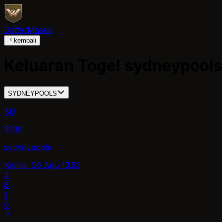
Daftar
Masuk
kembali
Keluaran Togel
sydneypool
SYDNEYPOOLS
SD
3536
sydneypools
Kamis, 06 Agu
13.53
4
8
1
6