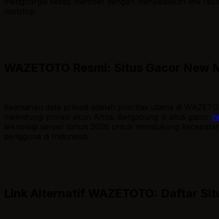
menghargai setiap member dengan menyediakan link resmi
nonstop.
WAZETOTO Resmi: Situs Gacor New 
Keamanan data pribadi adalah prioritas utama di WAZETOT
melindungi privasi akun Anda. Bergabung di situs gacor
n
teknologi server tahun 2026 untuk mendukung kecepatan t
pengguna di Indonesia.
Link Alternatif WAZETOTO: Daftar S