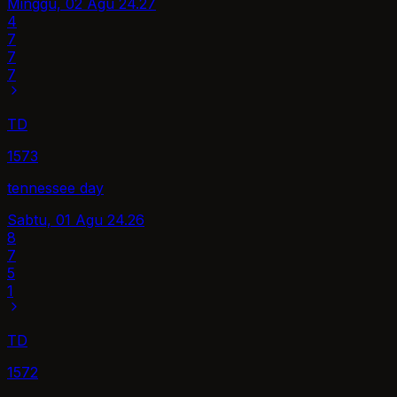
Minggu, 02 Agu
24.27
4
7
7
7
TD
1573
tennessee day
Sabtu, 01 Agu
24.26
8
7
5
1
TD
1572