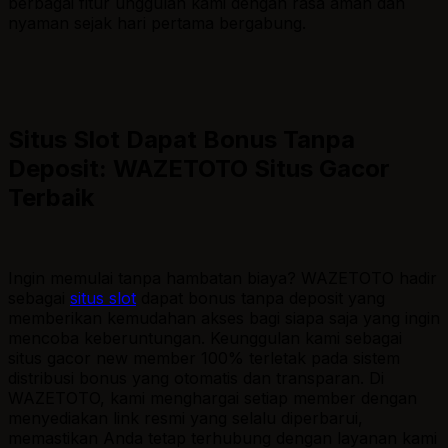
berbagai fitur unggulan kami dengan rasa aman dan
nyaman sejak hari pertama bergabung.
Situs Slot Dapat Bonus Tanpa
Deposit: WAZETOTO Situs Gacor
Terbaik
Ingin memulai tanpa hambatan biaya? WAZETOTO hadir
sebagai
situs slot
dapat bonus tanpa deposit yang
memberikan kemudahan akses bagi siapa saja yang ingin
mencoba keberuntungan. Keunggulan kami sebagai
situs gacor new member 100% terletak pada sistem
distribusi bonus yang otomatis dan transparan. Di
WAZETOTO, kami menghargai setiap member dengan
menyediakan link resmi yang selalu diperbarui,
memastikan Anda tetap terhubung dengan layanan kami