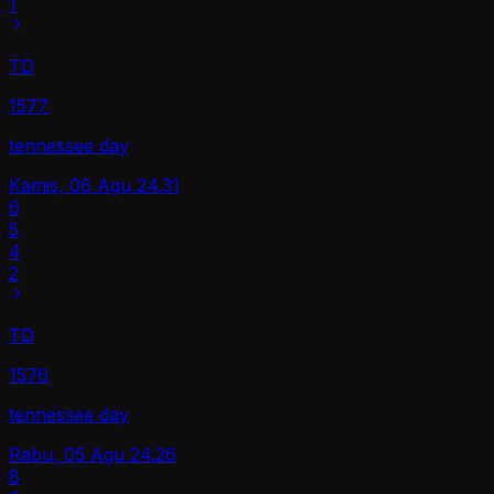
1
TD
1577
tennessee day
Kamis, 06 Agu
24.31
6
5
4
2
TD
1576
tennessee day
Rabu, 05 Agu
24.26
8