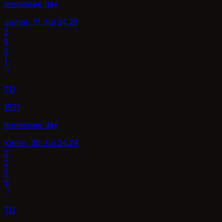
tennessee day
Jumat, 31 Jul
24.23
2
5
2
1
TD
1571
tennessee day
Kamis, 30 Jul
24.24
2
2
5
9
TD