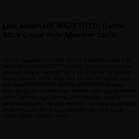
Link Alternatif WAZETOTO: Daftar
Situs Gacor New Member 100%
Sering mengalami kendala blokir? Gunakan selalu link
alternatif resmi WAZETOTO untuk mendapatkan akses
situs gacor new member 100% yang bebas hambatan.
Melalui link ini, Anda tetap bisa menikmati fasilitas situs
slot dapat bonus tanpa deposit tanpa perlu khawatir
akan gangguan koneksi atau nawala. Kami mengoptimasi
setiap halaman agar sangat ringan diakses melalui
perangkat mobile maupun desktop, memastikan navigasi
yang responsif dan proses pendaftaran yang cepat
hanya dalam hitungan menit.