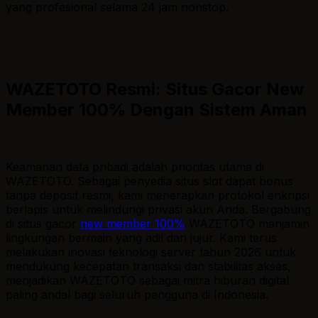
yang profesional selama 24 jam nonstop.
WAZETOTO Resmi: Situs Gacor New
Member 100% Dengan Sistem Aman
Keamanan data pribadi adalah prioritas utama di
WAZETOTO. Sebagai penyedia situs slot dapat bonus
tanpa deposit resmi, kami menerapkan protokol enkripsi
berlapis untuk melindungi privasi akun Anda. Bergabung
di situs gacor
new member 100%
WAZETOTO menjamin
lingkungan bermain yang adil dan jujur. Kami terus
melakukan inovasi teknologi server tahun 2026 untuk
mendukung kecepatan transaksi dan stabilitas akses,
menjadikan WAZETOTO sebagai mitra hiburan digital
paling andal bagi seluruh pengguna di Indonesia.